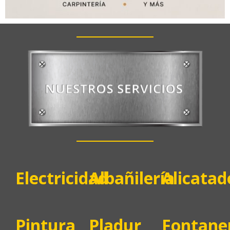
Electricidad
Albañilería
Alicatad
Pintura
Pladur
Fontane